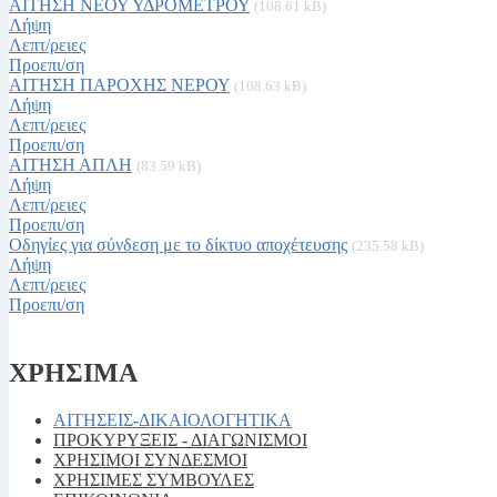
ΑΙΤΗΣΗ ΝΕΟΥ ΥΔΡΟΜΕΤΡΟΥ
(108.61 kB)
Λήψη
Λεπτ/ρειες
Προεπι/ση
ΑΙΤΗΣΗ ΠΑΡΟΧΗΣ ΝΕΡΟΥ
(108.63 kB)
Λήψη
Λεπτ/ρειες
Προεπι/ση
ΑΙΤΗΣΗ ΑΠΛΗ
(83.59 kB)
Λήψη
Λεπτ/ρειες
Προεπι/ση
Οδηγίες για σύνδεση με το δίκτυο αποχέτευσης
(235.58 kB)
Λήψη
Λεπτ/ρειες
Προεπι/ση
ΧΡΗΣΙΜΑ
ΑΙΤΗΣΕΙΣ-ΔΙΚΑΙΟΛΟΓΗΤΙΚΑ
ΠΡΟΚΥΡΥΞΕΙΣ - ΔΙΑΓΩΝΙΣΜΟΙ
ΧΡΗΣΙΜΟΙ ΣΥΝΔΕΣΜΟΙ
ΧΡΗΣΙΜΕΣ ΣΥΜΒΟΥΛΕΣ