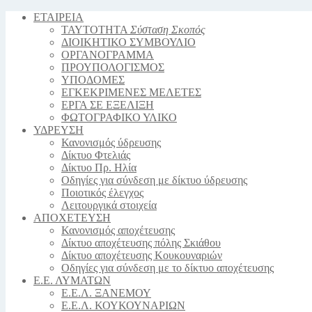
ΕΤΑΙΡΕΙΑ
ΤΑΥΤΟΤΗΤΑ
Σύσταση Σκοπός
ΔΙΟΙΚΗΤΙΚΟ ΣΥΜΒΟΥΛΙΟ
ΟΡΓΑΝΟΓΡΑΜΜΑ
ΠΡΟΥΠΟΛΟΓΙΣΜΟΣ
YΠΟΔΟΜΕΣ
ΕΓΚΕΚΡΙΜΕΝΕΣ ΜΕΛΕΤΕΣ
ΕΡΓΑ ΣΕ ΕΞΕΛΙΞΗ
ΦΩΤΟΓΡΑΦΙΚΟ ΥΛΙΚΟ
ΥΔΡΕΥΣΗ
Κανονισμός ύδρευσης
Δίκτυο Φτελιάς
Δίκτυο Πρ. Ηλία
Οδηγίες για σύνδεση με δίκτυο ύδρευσης
Ποιοτικός έλεγχος
Λειτουργικά στοιχεία
ΑΠΟΧΕΤΕΥΣΗ
Κανονισμός αποχέτευσης
Δίκτυο αποχέτευσης πόλης Σκιάθου
Δίκτυο αποχέτευσης Κουκουναριών
Οδηγίες για σύνδεση με το δίκτυο αποχέτευσης
Ε.Ε. ΛΥΜΑΤΩΝ
Ε.Ε.Λ. ΞΑΝΕΜΟΥ
Ε.Ε.Λ. ΚΟΥΚΟΥΝΑΡΙΩΝ