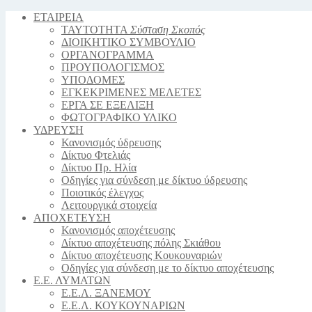
ΕΤΑΙΡΕΙΑ
ΤΑΥΤΟΤΗΤΑ
Σύσταση Σκοπός
ΔΙΟΙΚΗΤΙΚΟ ΣΥΜΒΟΥΛΙΟ
ΟΡΓΑΝΟΓΡΑΜΜΑ
ΠΡΟΥΠΟΛΟΓΙΣΜΟΣ
YΠΟΔΟΜΕΣ
ΕΓΚΕΚΡΙΜΕΝΕΣ ΜΕΛΕΤΕΣ
ΕΡΓΑ ΣΕ ΕΞΕΛΙΞΗ
ΦΩΤΟΓΡΑΦΙΚΟ ΥΛΙΚΟ
ΥΔΡΕΥΣΗ
Κανονισμός ύδρευσης
Δίκτυο Φτελιάς
Δίκτυο Πρ. Ηλία
Οδηγίες για σύνδεση με δίκτυο ύδρευσης
Ποιοτικός έλεγχος
Λειτουργικά στοιχεία
ΑΠΟΧΕΤΕΥΣΗ
Κανονισμός αποχέτευσης
Δίκτυο αποχέτευσης πόλης Σκιάθου
Δίκτυο αποχέτευσης Κουκουναριών
Οδηγίες για σύνδεση με το δίκτυο αποχέτευσης
Ε.Ε. ΛΥΜΑΤΩΝ
Ε.Ε.Λ. ΞΑΝΕΜΟΥ
Ε.Ε.Λ. ΚΟΥΚΟΥΝΑΡΙΩΝ