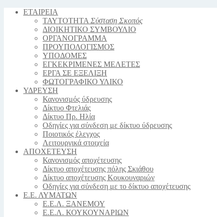
ΕΤΑΙΡΕΙΑ
ΤΑΥΤΟΤΗΤΑ
Σύσταση Σκοπός
ΔΙΟΙΚΗΤΙΚΟ ΣΥΜΒΟΥΛΙΟ
ΟΡΓΑΝΟΓΡΑΜΜΑ
ΠΡΟΥΠΟΛΟΓΙΣΜΟΣ
YΠΟΔΟΜΕΣ
ΕΓΚΕΚΡΙΜΕΝΕΣ ΜΕΛΕΤΕΣ
ΕΡΓΑ ΣΕ ΕΞΕΛΙΞΗ
ΦΩΤΟΓΡΑΦΙΚΟ ΥΛΙΚΟ
ΥΔΡΕΥΣΗ
Κανονισμός ύδρευσης
Δίκτυο Φτελιάς
Δίκτυο Πρ. Ηλία
Οδηγίες για σύνδεση με δίκτυο ύδρευσης
Ποιοτικός έλεγχος
Λειτουργικά στοιχεία
ΑΠΟΧΕΤΕΥΣΗ
Κανονισμός αποχέτευσης
Δίκτυο αποχέτευσης πόλης Σκιάθου
Δίκτυο αποχέτευσης Κουκουναριών
Οδηγίες για σύνδεση με το δίκτυο αποχέτευσης
Ε.Ε. ΛΥΜΑΤΩΝ
Ε.Ε.Λ. ΞΑΝΕΜΟΥ
Ε.Ε.Λ. ΚΟΥΚΟΥΝΑΡΙΩΝ